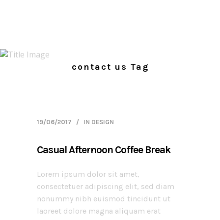
contact us Tag
19/06/2017
IN
DESIGN
Casual Afternoon Coffee Break
Lorem ipsum dolor sit amet,
consectetuer adipiscing elit, sed diam
nonummy nibh euismod tincidunt ut
laoreet dolore magna aliquam erat