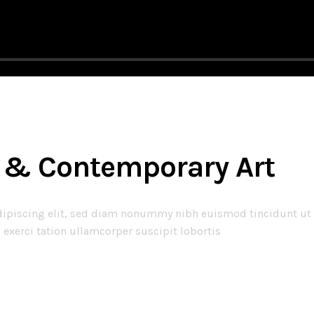
n & Contemporary Art
dipiscing elit, sed diam nonummy nibh euismod tincidunt ut 
exerci tation ullamcorper suscipit lobortis