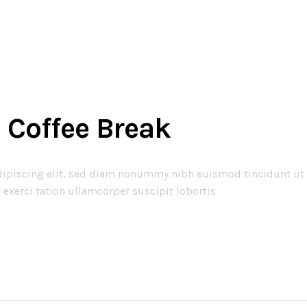
 Coffee Break
dipiscing elit, sed diam nonummy nibh euismod tincidunt ut 
exerci tation ullamcorper suscipit lobortis