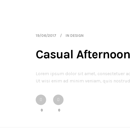
19/06/2017
IN
DESIGN
Casual Afternoon
Lorem ipsum dolor sit amet, consectetuer a
Ut wisi enim ad minim veniam, quis nostrud 
0
0