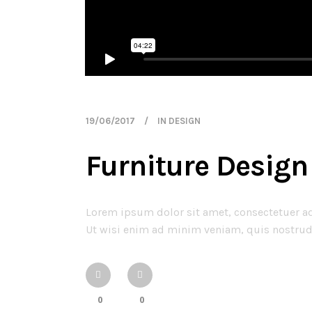
19/06/2017
IN
DESIGN
Furniture Desig
Lorem ipsum dolor sit amet, consectetuer a
Ut wisi enim ad minim veniam, quis nostrud 
0
0