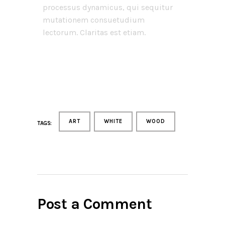
processus dynamicus, qui sequitur
mutationem consuetudium
lectorum. Claritas est etiam.
ART
WHITE
WOOD
TAGS:
Post a Comment