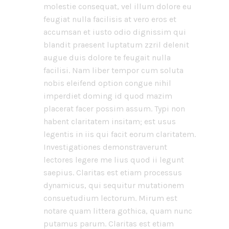
molestie consequat, vel illum dolore eu
feugiat nulla facilisis at vero eros et
accumsan et iusto odio dignissim qui
blandit praesent luptatum zzril delenit
augue duis dolore te feugait nulla
facilisi. Nam liber tempor cum soluta
nobis eleifend option congue nihil
imperdiet doming id quod mazim
placerat facer possim assum. Typi non
habent claritatem insitam; est usus
legentis in iis qui facit eorum claritatem.
Investigationes demonstraverunt
lectores legere me lius quod ii legunt
saepius. Claritas est etiam processus
dynamicus, qui sequitur mutationem
consuetudium lectorum. Mirum est
notare quam littera gothica, quam nunc
putamus parum. Claritas est etiam