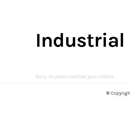
Industrial
Sorry, no posts matched your criteria.
© Copyrigh