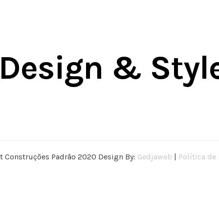
 Design & Styl
t Construções Padrão 2020 Design By:
Gedjaweb
|
Política de