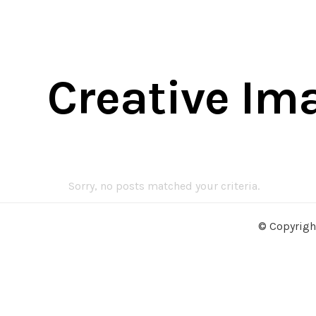
Creative Im
Sorry, no posts matched your criteria.
© Copyrigh